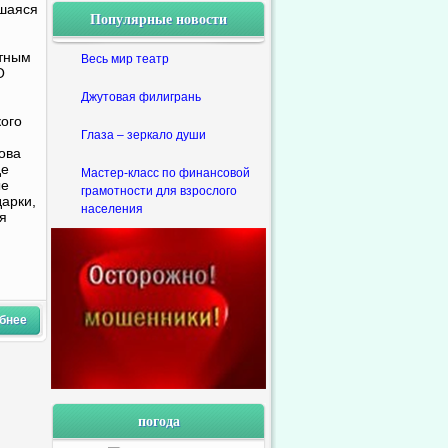
шаяся
Популярные новости
ётным
Весь мир театр
О
Джутовая филигрань
ого
Глаза – зеркало души
ова
де
Мастер-класс по финансовой
ые
грамотности для взрослого
дарки,
населения
я
бнее
погода