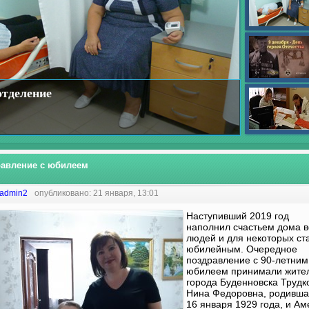
отделение
авление с юбилеем
admin2
опубликовано: 21 января, 13:01
Наступивший 2019 год
наполнил счастьем дома в
людей и для некоторых ст
юбилейным. Очередное
поздравление с 90-летним
юбилеем принимали жите
города Буденновска Трудк
Нина Федоровна, родивша
16 января 1929 года, и А