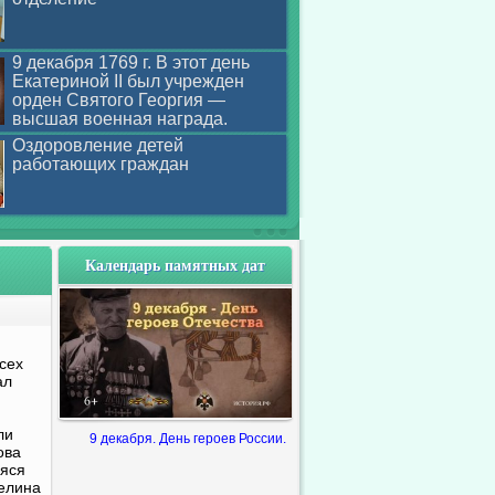
9 декабря 1769 г. В этот день
Екатериной II был учрежден
орден Святого Георгия —
высшая военная награда.
Оздоровление детей
работающих граждан
Календарь памятных дат
сех
ал
ли
9 декабря. День героев России.
ова
яся
мелина