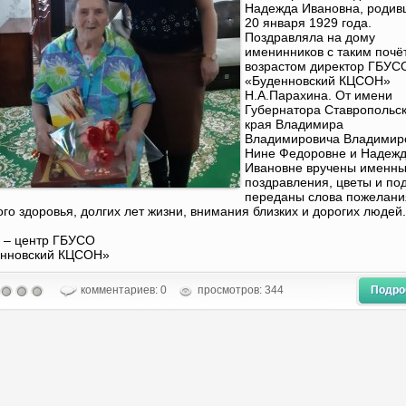
Надежда Ивановна, родив
20 января 1929 года.
Поздравляла на дому
именинников с таким поч
возрастом директор ГБУС
«Буденновский КЦСОН»
Н.А.Парахина. От имени
Губернатора Ставропольск
края Владимира
Владимировича Владимир
Нине Федоровне и Надеж
Ивановне вручены именн
поздравления, цветы и по
переданы слова пожелани
ого здоровья, долгих лет жизни, внимания близких и дорогих людей.
 – центр ГБУСО
енновский КЦСОН»
комментариев: 0
просмотров: 344
Подро