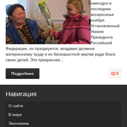
ежегодно в
последнее
воскресенье
ноября.
Установленный
Указом
Президента
Российской
Федерации, он празднуется, воздавая должное
материнскому труду и их бескорыстной жертве ради блага
своих детей. Это прекрасная...
Подробнее
0
Навигация
О сайте
В мире
Экономика