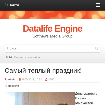
Войти
Datalife Engine
Softnews Media Group
Полная версия сайта
Самый теплый праздник!
admin
5-02-2015, 10:32
1280
Новости
День матери в
России
отмечается