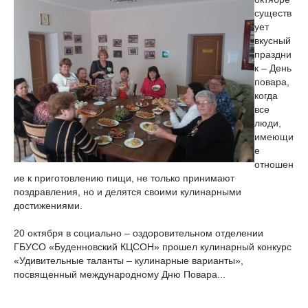
существ
ует
вкусный
праздни
к – День
повара,
когда
все
люди,
имеющи
е
отношен
ие к приготовлению пищи, не только принимают
поздравления, но и делятся своими кулинарными
достижениями.
20 октября в социально – оздоровительном отделении
ГБУСО «Буденновский КЦСОН» прошел кулинарный конкурс
«Удивительные таланты – кулинарные варианты»,
посвященный международному Дню Повара...