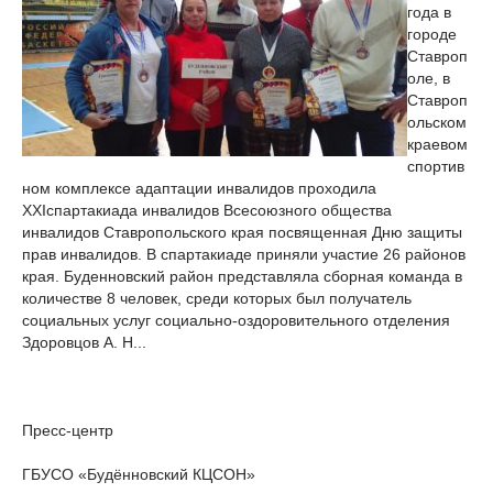
года в
городе
Ставроп
оле, в
Ставроп
ольском
краевом
спортив
ном комплексе адаптации инвалидов проходила
ХХIспартакиада инвалидов Всесоюзного общества
инвалидов Ставропольского края посвященная Дню защиты
прав инвалидов. В спартакиаде приняли участие 26 районов
края. Буденновский район представляла сборная команда в
количестве 8 человек, среди которых был получатель
социальных услуг социально-оздоровительного отделения
Здоровцов А. Н...
Пресс-центр
ГБУСО «Будённовский КЦСОН»