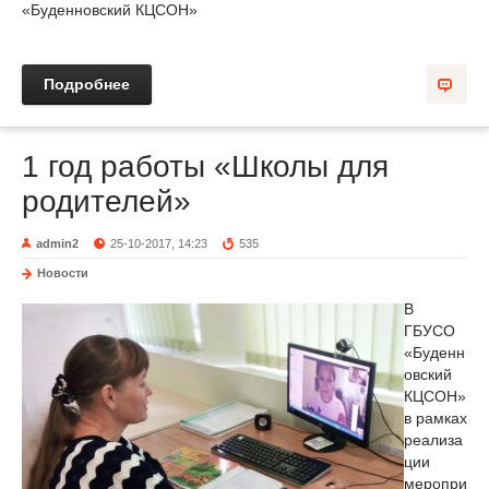
«Буденновский КЦСОН»
Подробнее
1 год работы «Школы для
родителей»
admin2
25-10-2017, 14:23
535
Новости
В
ГБУСО
«Буденн
овский
КЦСОН»
в рамках
реализа
ции
меропри