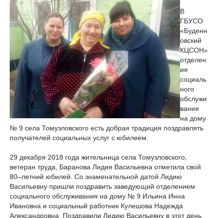
В
ГБУСО
«Буденн
овский
КЦСОН»
отделен
ия
социаль
ного
обслужи
вания
на дому
№ 9 села Томузловского есть добрая традиция поздравлять
получателей социальных услуг с юбилеем.
29 декабря 2018 года жительница села Томузловского,
ветеран труда, Баранова Лидия Васильевна отметила свой
80–летний юбилей. Со знаменательной датой Лидию
Васильевну пришли поздравить заведующий отделением
социального обслуживания на дому № 9 Ильина Инна
Ивановна и социальный работник Кулешова Надежда
Александровна. Поздравили Лидию Васильевну в этот день