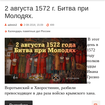
2 августа 1572 г. Битва при
Молодях.
admin2
2-08-2018, 15:09
499
Календарь памятных дат России
В этот
день в
1572
году
полков
одцы
Ивана
Грозно
го
Воротынский и Хворостинин, разбили
превосходящее в два раза войско крымского хана.
Подробнее