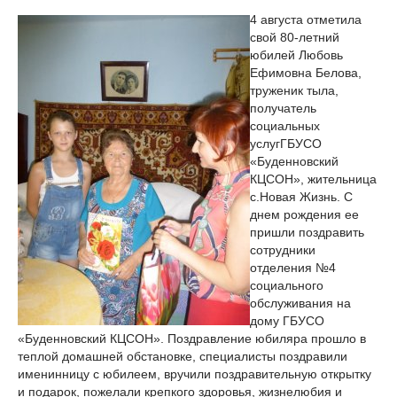
4 августа отметила
свой 80-летний
юбилей Любовь
Ефимовна Белова,
труженик тыла,
получатель
социальных
услугГБУСО
«Буденновский
КЦСОН», жительница
с.Новая Жизнь. С
днем рождения ее
пришли поздравить
сотрудники
отделения №4
социального
обслуживания на
дому ГБУСО
«Буденновский КЦСОН». Поздравление юбиляра прошло в
теплой домашней обстановке, специалисты поздравили
именинницу с юбилеем, вручили поздравительную открытку
и подарок, пожелали крепкого здоровья, жизнелюбия и