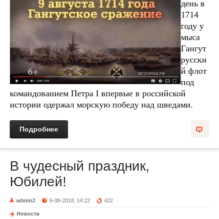
день в
1714
году у
мыса
Гангут
русски
й флот
под
командованием Петра I впервые в российской
истории одержал морскую победу над шведами.
Подробнее
В чудесный праздник,
Юбилей!
admin2
6-08-2018, 14:22
422
Новости