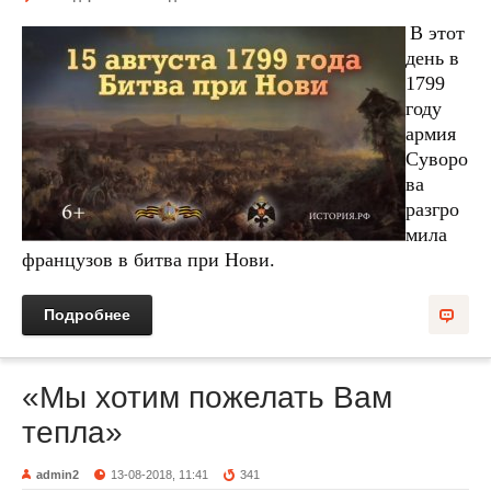
В этот
день в
1799
году
армия
Суворо
ва
разгро
мила
французов в битва при Нови.
Подробнее
«Мы хотим пожелать Вам
тепла»
admin2
13-08-2018, 11:41
341