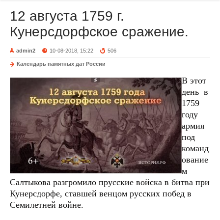
12 августа 1759 г.
Кунерсдорфское сражение.
admin2
10-08-2018, 15:22
506
Календарь памятных дат России
В этот
день в
1759
году
армия
под
команд
ование
м
Салтыкова разгромило прусские войска в битва при
Кунерсдорфе, ставшей венцом русских побед в
Семилетней войне.