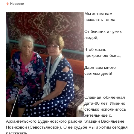
Новости
Мы хотим вам
пожелать тепла,
От близких и чужих
людей,
Чтоб жизнь
прекрасною была,
Даря вам много
светлых дней!
Славная юбилейная
дата-80 лет! Именно
столько исполнилось
жительнице с.
Архангельского Буденновского района Клавдии Васильевне
Новиковой (Севостьяновой). О ее судьбе мы и хотим сегодня
рассказать.