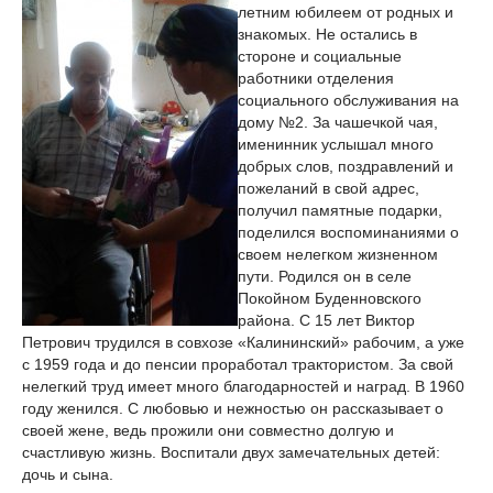
летним юбилеем от родных и
знакомых. Не остались в
стороне и социальные
работники отделения
социального обслуживания на
дому №2. За чашечкой чая,
именинник услышал много
добрых слов, поздравлений и
пожеланий в свой адрес,
получил памятные подарки,
поделился воспоминаниями о
своем нелегком жизненном
пути. Родился он в селе
Покойном Буденновского
района. С 15 лет Виктор
Петрович трудился в совхозе «Калининский» рабочим, а уже
с 1959 года и до пенсии проработал трактористом. За свой
нелегкий труд имеет много благодарностей и наград. В 1960
году женился. С любовью и нежностью он рассказывает о
своей жене, ведь прожили они совместно долгую и
счастливую жизнь. Воспитали двух замечательных детей:
дочь и сына.