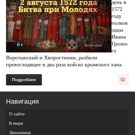
день в
1572
году
полков
одцы
Ивана
Грозно
го
Воротынский и Хворостинин, разбили
превосходящее в два раза войско крымского хана.
Подробнее
Навигация
О сайте
В мире
Экономика