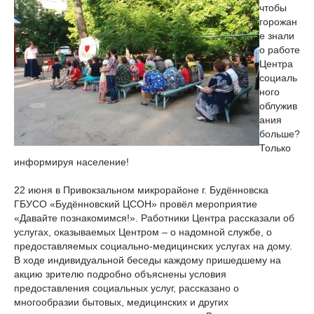
чтобы
горожан
е знали
о работе
Центра
социаль
ного
облужив
ания
больше?
Только
информируя население!
22 июня в Привокзальном микрорайоне г. Будённовска
ГБУСО «Будённовский ЦСОН» провёл мероприятие
«Давайте познакомимся!». Работники Центра рассказали об
услугах, оказываемых Центром – о надомной службе, о
предоставляемых социально-медицинских услугах на дому.
В ходе индивидуальной беседы каждому пришедшему на
акцию зрителю подробно объяснены условия
предоставления социальных услуг, рассказано о
многообразии бытовых, медицинских и других