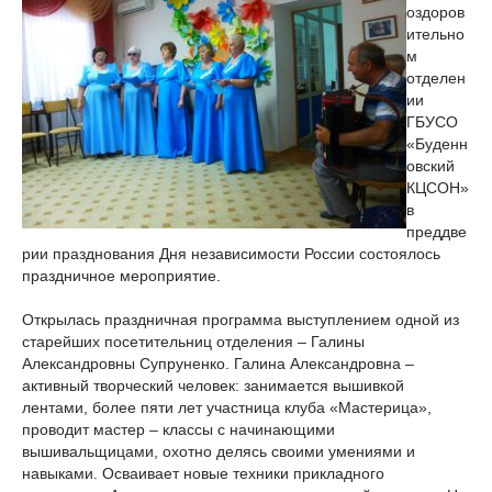
оздоров
ительно
м
отделен
ии
ГБУСО
«Буденн
овский
КЦСОН»
в
преддве
рии празднования Дня независимости России состоялось
праздничное мероприятие.
Открылась праздничная программа выступлением одной из
старейших посетительниц отделения – Галины
Александровны Супруненко. Галина Александровна –
активный творческий человек: занимается вышивкой
лентами, более пяти лет участница клуба «Мастерица»,
проводит мастер – классы с начинающими
вышивальщицами, охотно делясь своими умениями и
навыками. Осваивает новые техники прикладного