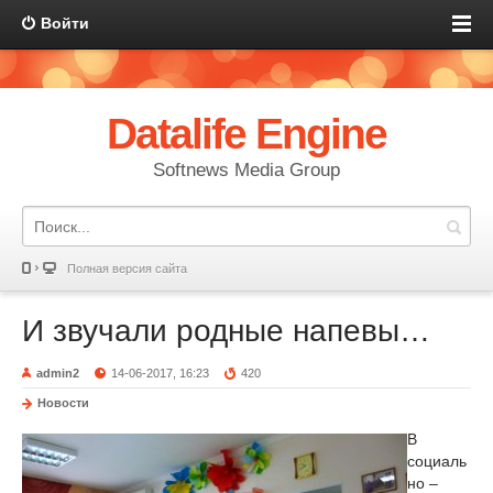
Войти
Datalife Engine
Softnews Media Group
Полная версия сайта
И звучали родные напевы…
admin2
14-06-2017, 16:23
420
Новости
В
социаль
но –