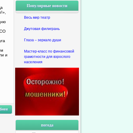
Популярные новости
Да
!»,
Весь мир театр
дню
Джутовая филигрань
УСО
Глаза – зеркало души
уга
ем
Мастер-класс по финансовой
ли и
грамотности для взрослого
населения
бнее
погода