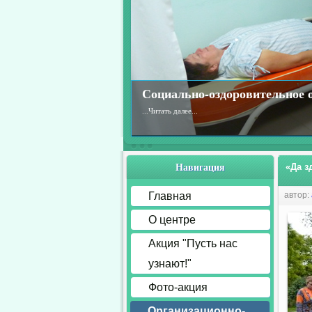
Социально-оздоровительное 
...
Читать далее...
Навигация
«Да з
Главная
автор:
О центре
Акция "Пусть нас
узнают!"
Фото-акция
Организационно-