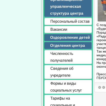
управленческая
структура центра
Персональный состав
С поз
«Буде
Вакансии
Порад
«Раду
Оздоровление детей
герое
участ
Отделения центра
танце
Так ж
Численность
медиц
конку
получателей
На пр
оконч
Сведения об
Пресс
учредителе
ГБУС
Формы и виды
социальных услуг
Тарифы на
социальные и