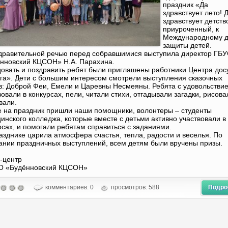
праздник «Да
здравствует лето! 
здравствует детство
приуроченный, к
Международному 
защиты детей.
дравительной речью перед собравшимися выступила директор ГБ
нновский КЦСОН» Н.А. Парахина.
овать и поздравить ребят были приглашены работники Центра дос
га». Дети с большим интересом смотрели выступления сказочных
в: Доброй Феи, Емели и Царевны Несмеяны. Ребята с удовольстви
вовали в конкурсах, пели, читали стихи, отгадывали загадки, рисова
вали.
е на праздник пришли наши помощники, волонтеры – студенты
инского колледжа, которые вместе с детьми активно участвовали в
рсах, и помогали ребятам справиться с заданиями.
азднике царила атмосфера счастья, тепла, радости и веселья. По
ании праздничных выступлений, всем детям были вручены призы.
-центр
О «Будённовский КЦСОН»
комментариев: 0
просмотров: 588
Подро