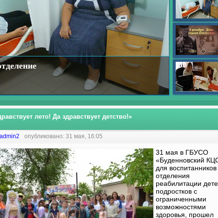
отделение
дравствует лето! Да здравствует детство!»
admin2
опубликовано: 31 мая, 16:05
31 мая в ГБУСО
«Буденновский КЦ
для воспитанников
отделения
реабилитации дете
подростков с
ограниченными
возможностями
здоровья, прошел