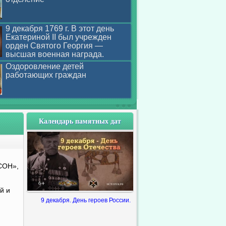
9 декабря 1769 г. В этот день
Екатериной II был учрежден
орден Святого Георгия —
высшая военная награда.
Оздоровление детей
работающих граждан
Календарь памятных дат
СОН»,
й и
9 декабря. День героев России.