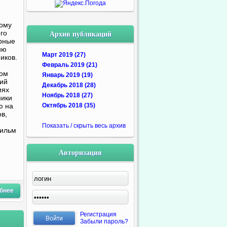
дому
Архив публикаций
го
рные
ию
Март 2019 (27)
иков.
Февраль 2019 (21)
гом
Январь 2019 (19)
ий
Декабрь 2018 (28)
иях
Ноябрь 2018 (27)
ники
ю на
Октябрь 2018 (35)
в,
Показать / скрыть весь архив
фильм
Авторизация
бнее
Регистрация
Забыли пароль?