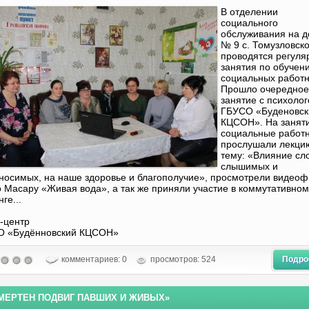
В отделении
социального
обслуживания на 
№ 9 с. Томузловско
проводятся регуля
занятия по обучен
социальных работн
Прошло очередное
занятие с психоло
ГБУСО «Буденовск
КЦСОН». На занят
социальные работ
прослушали лекци
тему: «Влияние сло
слышимых и
носимых, на наше здоровье и благополучие», просмотрели видео
 Масару «Живая вода», а так же приняли участие в коммутативном
ге...
-центр
О «Будённовский КЦСОН»
комментариев: 0
просмотров: 524
Подро
МЕРТЕН ПОДВИГ ПАВШИХ И ЖИВЫХ»