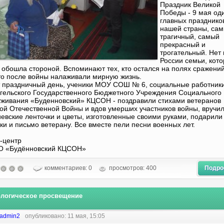
Праздник Великой
Победы - 9 мая од
главных празднико
нашей страны, са
трагичный, самый
прекрасный и
трогательный. Нет 
России семьи, кот
 обошла стороной. Вспоминают тех, кто остался на полях сражений
кто после войны налаживали мирную жизнь.
т праздничный день, ученики МОУ СОШ № 6, социальные работники
гельского Государственного Бюджетного Учреждения Социального
живания «Буденновский» КЦСОН - поздравили стихами ветеранов
ой Отечественной Войны и вдов умерших участников войны, вручи
иевские ленточки и цветы, изготовленные своими руками, подарили
ки и письмо ветерану. Все вместе пели песни военных лет.
-центр
О «Будённовский КЦСОН»
комментариев: 0
просмотров: 400
Подро
логическое просвещение
admin2
опубликовано: 11 мая, 15:05