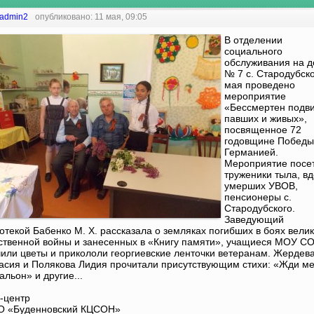
admin2
опубликовано: 11 мая, 09:05
В отделении
социального
обслуживания на 
№ 7 с. Стародубско
мая проведено
мероприятие
«Бессмертен подви
павших и живых»,
посвященное 72
годовщине Победы
Германией.
Мероприятие посе
труженики тыла, в
умерших УВОВ,
пенсионеры с.
Стародубского.
Заведующий
отекой Бабенко М. Х. рассказала о земляках погибших в боях вели
ственной войны и занесенных в «Книгу памяти», учащиеся МОУ 
чили цветы и прикололи георгиевские ленточки ветеранам. Жердев
асия и Полякова Лидия прочитали присутствующим стихи: «Жди ме
альон» и другие...
-центр
О «Буденновский КЦСОН»