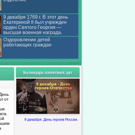
9 декабря 1769 г. В этот день
Екатериной II был учрежден
орден Святого Георгия —
высшая военная награда.
Оздоровление детей
работающих граждан
Календарь памятных дат
День
л от
ьше
ата.
ой
9 декабря. День героев России.
нашим
а