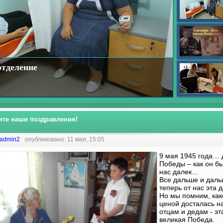
отделение
те наши поздравления!
admin2
опубликовано: 11 мая, 15:05
9 мая 1945 года… 
Победы – как он бы
нас далек…
Все дальше и дал
теперь от нас эта д
Но мы помним, как
ценой досталась 
отцам и дедам - эт
великая Победа.