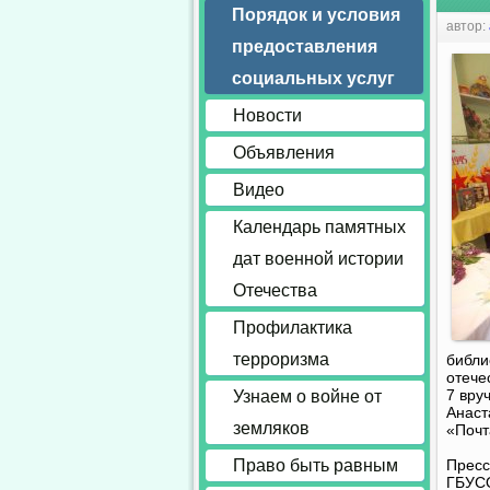
Порядок и условия
автор:
предоставления
социальных услуг
Новости
Объявления
Видео
Календарь памятных
дат военной истории
Отечества
Профилактика
терроризма
библи
отече
7 вру
Узнаем о войне от
Анаст
земляков
«Почт
Право быть равным
Пресс
ГБУС