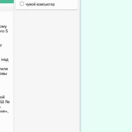
чужой компьютер
дому
го 5
г
 над
тили
довы
кой
СОШ №
а
ня»,