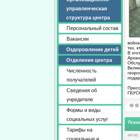
управленческая
структура центра
Персональный состав
Вакансии
война
тех, 
Оздоровление детей
В это
Архан
Отделения центра
Обслу
Велик
Численность
георг
подар
получателей
Пресс
Сведения об
ГБУС
учредителе
Формы и виды
социальных услуг
Психо
Тарифы на
автор:
социальные и