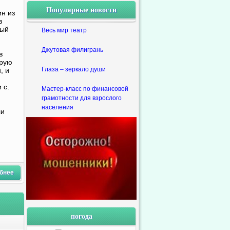
Популярные новости
ин из
в
мый
Весь мир театр
Джутовая филигрань
в
орую
Глаза – зеркало души
, и
 с.
Мастер-класс по финансовой
грамотности для взрослого
населения
ли
бнее
погода