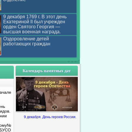
9 декабря 1769 г. В этот день
Екатериной II был учрежден
орден Святого Георгия —
высшая военная награда.
Оздоровление детей
работающих граждан
Календарь памятных дат
ачале
ень
идов.
ении
9 декабря. День героев России.
дому№
ГБУСО