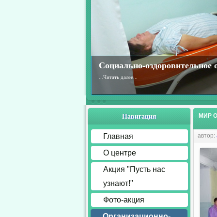
Социально-оздоровительное 
...
Читать далее...
Навигация
МИР О
Главная
автор:
О центре
Акция "Пусть нас
узнают!"
Фото-акция
Организационно-