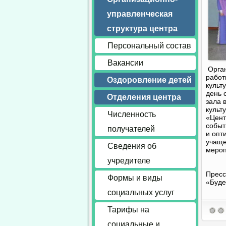
управленческая
структура центра
Персональный состав
Вакансии
Орган
работ
Оздоровление детей
культ
день 
Отделения центра
зала 
культ
Численность
«Цент
событ
получателей
и опт
учаще
Сведения об
мероп
учредителе
Пресс
Формы и виды
«Буд
социальных услуг
Тарифы на
социальные и