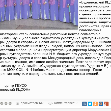
«Буденновский К
прошло мероприят
посвященное этом
с целью привлечен
внимания к пробл
инвалидов, защиты
достоинства, прав 
благополучия.
изаторами стали социальные работники центра совместно с
никами муниципального бюджетного учреждения культуры «Центр
уры, досуга и спорта» с. Новая Жизнь. Международный день инвали
сильных, устремлённых людей, людей, начавших жизнь заново! Гос
встретили с обращением к присутствующим директор Маруховская Е
урный руководитель Калинина Н.Н. бюджетного учреждения культур
р культуры, досуга и спорта».Международный день инвалида в Рос
ие очень важное, имеющее особое значение. Пожелали гостям зд
имизма души. Ансамбль «Сударушка» (руководитель Руденко А.В.) 
еся МОУ СОШ № 4 Кабась Мария подготовили концерт. Гости
риятия получили заряд положительных позитивных эмоций.
 – центр ГБУСО
енновский КЦСОН»
просмотров: 643
комментариев: 0