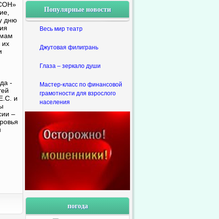
ЦСОН»
Популярные новости
ие,
у дню
ия
Весь мир театр
емам
 их
Джутовая филигрань
и
Глаза – зеркало души
да -
Мастер-класс по финансовой
тей
грамотности для взрослого
.С. и
населения
ы
сии –
оровья
и
погода