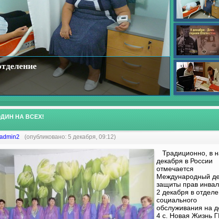
отделение
ДИН НА ВСЕХ!
admin2
(опубликовано: 5 декабря, 09:12)
Традиционно, в н
декабря в России
отмечается
Международный д
защиты прав инвал
2 декабря в отдел
социального
обслуживания на 
4 с. Новая Жизнь 