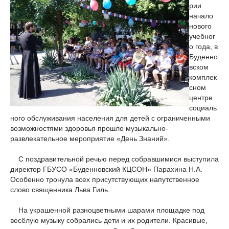
рии
начало
нового
учебног
о года, в
Буденно
вском
комплек
сном
центре
социаль
ного обслуживания населения для детей с ограниченными
возможностями здоровья прошло музыкально-
развлекательное мероприятие «День Знаний».
С поздравительной речью перед собравшимися выступила
директор ГБУСО «Буденновский КЦСОН» Парахина Н.А.
Особенно тронула всех присутствующих напутственное
слово священника Льва Гиль.
На украшенной разноцветными шарами площадке под
весёлую музыку собрались дети и их родители. Красивые,