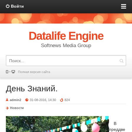
Войти
Datalife Engine
Softnews Media Group
Полная версия сайта
День Знаний.
admin2
31-08-2016, 14:30
824
Новости
В
преддве