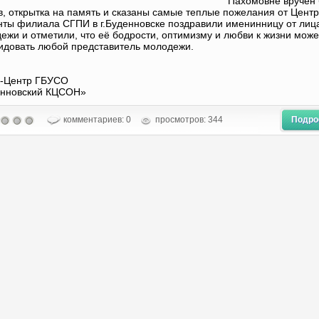
Пахомовне вручен 
в, открытка на память и сказаны самые теплые пожелания от Центр
нты филиала СГПИ в г.Буденновске поздравили именинницу от лиц
ежи и отметили, что её бодрости, оптимизму и любви к жизни може
идовать любой представитель молодежи.
-Центр ГБУСО
енновский КЦСОН»
комментариев: 0
просмотров: 344
Подро