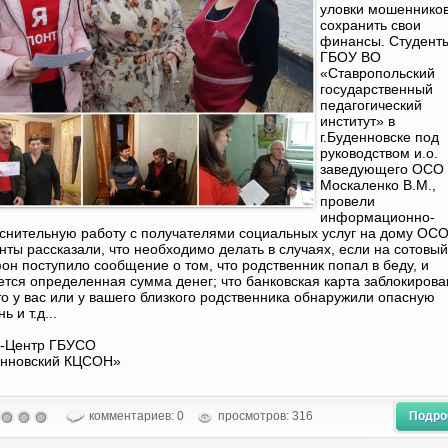
уловки мошенников
сохранить свои
финансы. Студент
ГБОУ ВО
«Ставропольский
государственный
педагогический
институт» в
г.Буденновске под
руководством и.о.
заведующего ОСО
Москаленко В.М.,
провели
информационно-
снительную работу с получателями социальных услуг на дому ОС
нты рассказали, что необходимо делать в случаях, если на сотовый
он поступило сообщение о том, что родственник попал в беду, и
ется определенная сумма денег; что банковская карта заблокирова
то у вас или у вашего близкого родственника обнаружили опасную
ь и т.д...
-Центр ГБУСО
енновский КЦСОН»
комментариев: 0
просмотров: 316
Подро