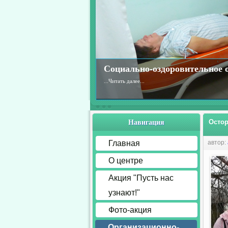
Социально-оздоровительное 
...
Читать далее...
Навигация
Осто
Главная
автор:
О центре
Акция "Пусть нас
узнают!"
Фото-акция
Организационно-