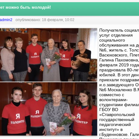
лет можно быть молодой!
admin2
опубликовано: 18 февраля, 10:02
Получатель социа
услуг отделения
социального
обслуживания на 
№6, житель с. Толс
Васюковского, Пле
Галина Пахомовна,
февраля 2019 года
праздновала 80-ле
юбилей. В этот ден
приехали поздрави
и.о.заведующего 
№6 Москаленко В.
совместно с
волонтерами-
студентами филиа
ГБОУ ВО
«Ставропольский
государственный
педагогический
институт» в
г.Буденновске. Гал