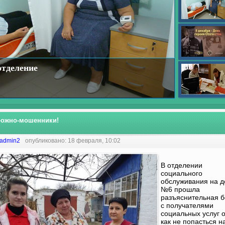
отделение
рожно-мошенники!
admin2
опубликовано: 18 февраля, 10:02
В отделении
социального
обслуживания на 
№6 прошла
разъяснительная 
с получателями
социальных услуг о
как не попасться н