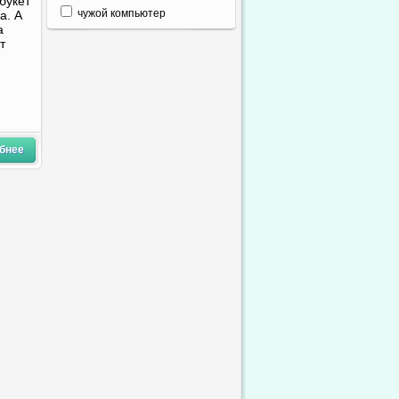
букет
чужой компьютер
а. А
а
т
бнее