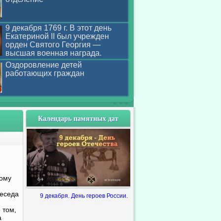
9 декабря 1769 г. В этот день
Екатериной II был учрежден
орден Святого Георгия —
высшая военная награда.
Оздоровление детей
работающих граждан
Календарь памятных дат
дому
беседа
9 декабря. День героев России.
 том,
а