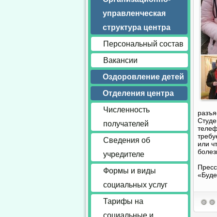
управленческая
структура центра
Персональный состав
Вакансии
Оздоровление детей
Отделения центра
Численность
разъя
Студе
получателей
телеф
требу
Сведения об
или ч
болезн
учредителе
Пресс
Формы и виды
«Буд
социальных услуг
Тарифы на
социальные и