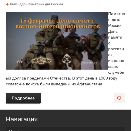
Календарь памятных дат России
Памятна
я дата
России.
День
памяти
о
россиян
ах,
исполня
вших
служебн
ый долг за пределами Отечества. В этот день в 1989 году
советские войска были выведены из Афганистана.
Подробнее
Навигация