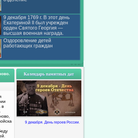
9 декабря 1769 г. В этот день
Екатериной II был учрежден
орден Святого Георгия —
высшая военная награда.
Оздоровление детей
работающих граждан
Календарь памятных дат
ново.
я
рии
 в
ь
ново,
войска
9 декабря. День героев России.
беду
ей.