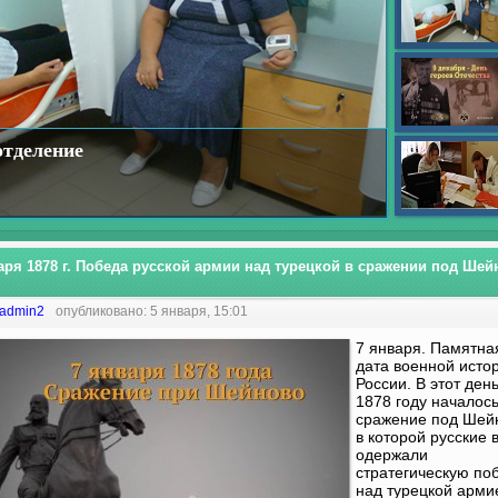
отделение
аря 1878 г. Победа русской армии над турецкой в сражении под Шей
admin2
опубликовано: 5 января, 15:01
7 января. Памятна
дата военной исто
России. В этот день
1878 году началос
сражение под Шей
в которой русские 
одержали
стратегическую по
над турецкой арми