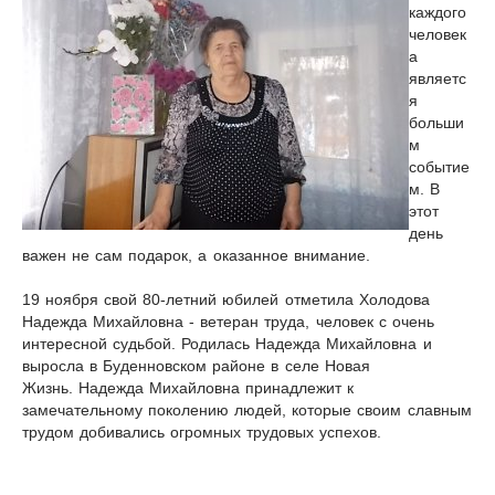
каждого
человек
а
являетс
я
больши
м
событие
м. В
этот
день
важен не сам подарок, а оказанное внимание.
19 ноября свой 80-летний юбилей отметила Холодова
Надежда Михайловна - ветеран труда, человек с очень
интересной судьбой. Родилась Надежда Михайловна и
выросла в Буденновском районе в селе Новая
Жизнь. Надежда Михайловна принадлежит к
замечательному поколению людей, которые своим славным
трудом добивались огромных трудовых успехов.