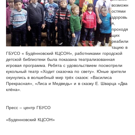
возможн
остями
здоровь
я,
проходя
щих
реабили
тацию в
ГБУСО « Будённовский КЦСОН», работниками городской
детской библиотеки была показана театрализованная
игровая программа. Ребята с удовольствием посмотрели
кукольный театр «Ходит сказочка по свету». Юные зрители
окунулись в волшебный мир трёх сказок: «Василиса
Прекрасная», «Лиса и Медведь» и в сказку Е. Шварца «Два
клёна».
Пресс – центр ГБУСО
«Буденновский КЦСОН»