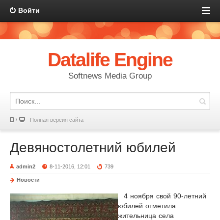
Войти
Datalife Engine
Softnews Media Group
Полная версия сайта
Девяностолетний юбилей
admin2
8-11-2016, 12:01
739
Новости
4 ноября свой 90-летний
юбилей отметила
жительница села