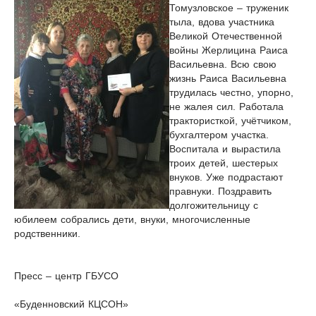
Томузловское – труженик
тыла, вдова участника
Великой Отечественной
войны Жерлицина Раиса
Васильевна. Всю свою
жизнь Раиса Васильевна
трудилась честно, упорно,
не жалея сил. Работала
трактористкой, учётчиком,
бухгалтером участка.
Воспитала и вырастила
троих детей, шестерых
внуков. Уже подрастают
правнуки. Поздравить
долгожительницу с
юбилеем собрались дети, внуки, многочисленные
родственники.
Пресс – центр ГБУСО
«Буденновский КЦСОН»