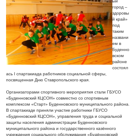
ый
город –
здоровы
й край»
под
таким
названи
ем в
Буденно
вском
районе
состоял
ась I спартакиада работников социальной сферы,
посвященная Дню Ставропольского края.
Организаторами спортивного мероприятия стали ГБУСО
«Буденновский КЦСОН» совместно со спортивным
комплексом «Старт» Буденновского муниципального района.
В спартакиаде приняли участие работники ГБУСО
«Буденновский КЦСОН», управления труда и социальной
защиты населения администрации Буденновского
муниципального района и государственного казённого
учреждения социального обслуживания «Будённовский