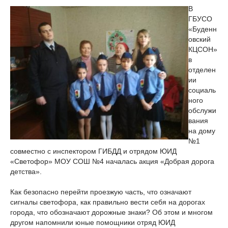
В
ГБУСО
«Буденн
овский
КЦСОН»
в
отделен
ии
социаль
ного
обслужи
вания
на дому
№1
совместно с инспектором ГИБДД и отрядом ЮИД
«Светофор» МОУ СОШ №4 началась акция «Добрая дорога
детства».
Как безопасно перейти проезжую часть, что означают
сигналы светофора, как правильно вести себя на дорогах
города, что обозначают дорожные знаки? Об этом и многом
другом напомнили юные помощники отряд ЮИД