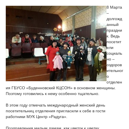
8 Марта
–
долгожд
анный
праздни
к. Ведь
посетит
ели
социаль
но –
оздоров
ительног
о
отделен
ия ГБУСО «Буденновский КЦСОН» в основном женщины.
Поэтому готовились к нему особенно тщательно.
В этом году отмечать международный женский день
посетительниц отделения пригласили к себе в гости
работники МУК Центр «Радуга».
Поздравления милым дамам, как цветок к цветку