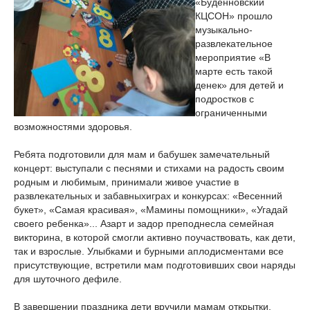
«Буденновский
КЦСОН» прошло
музыкально-
развлекательное
мероприятие «В
марте есть такой
денек» для детей и
подростков с
ограниченными
возможностями здоровья.
Ребята подготовили для мам и бабушек замечательный
концерт: выступали с песнями и стихами на радость своим
родным и любимым, принимали живое участие в
развлекательных и забавныхиграх и конкурсах: «Весенний
букет», «Самая красивая», «Мамины помощники», «Угадай
своего ребенка»... Азарт и задор преподнесла семейная
викторина, в которой смогли активно поучаствовать, как дети,
так и взрослые. Улыбками и бурными аплодисментами все
присутствующие, встретили мам подготовивших свои наряды
для шуточного дефиле.
В завершении праздника дети вручили мамам открытки,