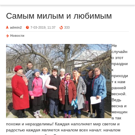
Самым милым и любимым
admin2
7-03-2019, 11:37
333
Новости
Не
случайн
о этот
праздни
к
приходи
т к нам
ранней
весной.
Ведь
весна и
женщин
а так
похожи и неразделимы! Каждая наполняет мир светом и
радостью каждая является началом всех начал: началом